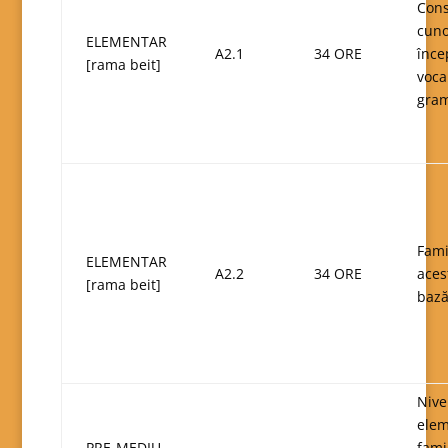
Cons
cuno
ELEMENTAR
A2.1
34 ORE
înce
[rama beit]
voca
gram
Fami
ELEMENTAR
A2.2
34 ORE
aces
[rama beit]
bază
Nive
elem
PRE-MEDIU
fami