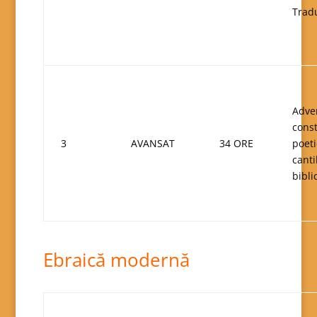
Tradu
Adver
const
3
AVANSAT
34 ORE
poeti
canti
bibli
Ebraică modernă