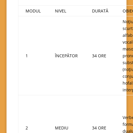
MODUL
NIVEL
DURATĂ
OBIE
Noţiu
scurt
alfab
vocal
masor
1
ÎNCEPĂTOR
34 ORE
pronu
subst
(noţi
conju
hofal
inter
Verbe
forma
2
MEDIU
34 ORE
dualu