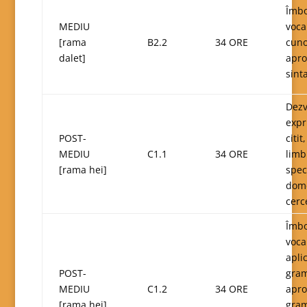
Îmbo
MEDIU
voca
[rama
B2.2
34 ORE
cuno
dalet]
apro
sinta
Dezv
expr
POST-
citit
MEDIU
C1.1
34 ORE
limb
[rama hei]
speci
dome
cerc
Îmbo
voca
apli
POST-
gram
MEDIU
C1.2
34 ORE
apro
[rama hei]
gram