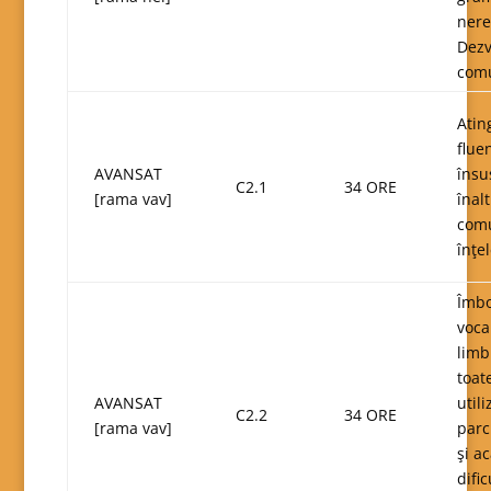
nere
Dezv
comu
Atin
flue
AVANSAT
însu
C2.1
34 ORE
[rama vav]
înalt
comu
înţel
Îmbo
voca
limb
toate
AVANSAT
util
C2.2
34 ORE
[rama vav]
parc
şi a
difi