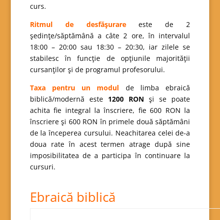
curs.
Rit
mu
l de desfăşurare
este de 2
şedinţe/săptămână a câte 2 ore, în intervalul
18:00 – 20:00 sau 18:30 – 20:30, iar zilele se
stabilesc în funcţie de opţiunile majorităţii
cursanţilor şi de programul profesorului.
Taxa pentru un modul
de limba ebraică
biblică/modernă este
1200 RON
şi se poate
achita fie integral la înscriere, fie 600 RON la
înscriere şi 600 RON în primele două săptămâni
de la începerea cursului. Neachitarea celei de-a
doua rate în acest termen atrage după sine
imposibilitatea de a participa în continuare la
cursuri.
Ebraică biblică