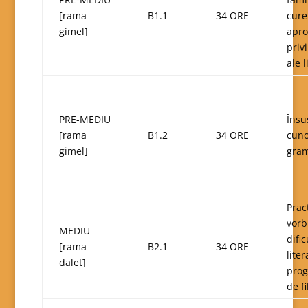
[rama
B1.1
34 ORE
cure
gimel]
apro
priv
ale l
PRE-MEDIU
Însu
[rama
B1.2
34 ORE
cuno
gimel]
gram
Pract
vorb
MEDIU
dific
[rama
B2.1
34 ORE
lite
dalet]
prog
de fi