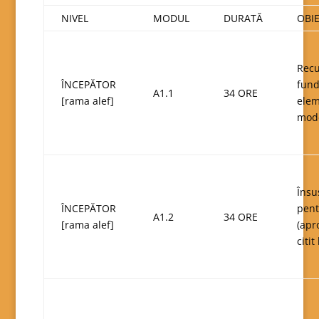
NIVEL
MODUL
DURATĂ
OBIE
Recu
ÎNCEPĂTOR
fund
A1.1
34 ORE
[rama alef]
elem
mod
Însu
ÎNCEPĂTOR
pent
A1.2
34 ORE
[rama alef]
(apr
citit