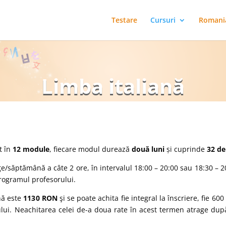
Testare
Cursuri
Romani
Limba italiană
t în
12 module
, fiecare modul durează
două luni
și cuprinde
32 de
e/săptămână a câte 2 ore, în intervalul 18:00 – 20:00 sau 18:30 – 20:
programul profesorului.
nă este
113
0 RON
şi se poate achita fie integral la înscriere, fie 6
ui. Neachitarea celei de-a doua rate în acest termen atrage după 