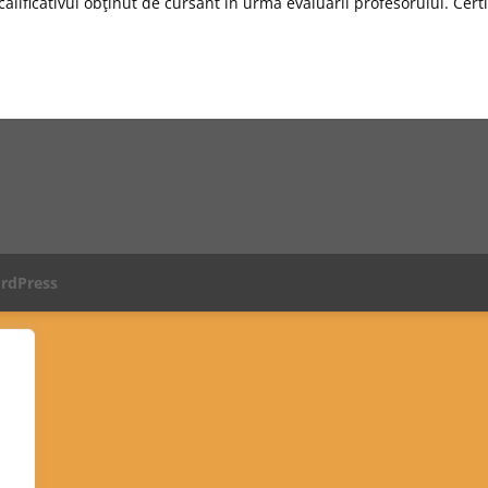
alificativul obţinut de cursant în urma evaluării profesorului. Cert
rdPress