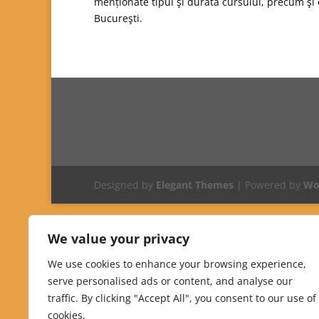
menționate tipul şi durata cursului, precum şi c
Bucureşti.
Designed by
Elegant Themes
| Powered by
Wo
We value your privacy
We use cookies to enhance your browsing experience,
serve personalised ads or content, and analyse our
traffic. By clicking "Accept All", you consent to our use of
cookies.