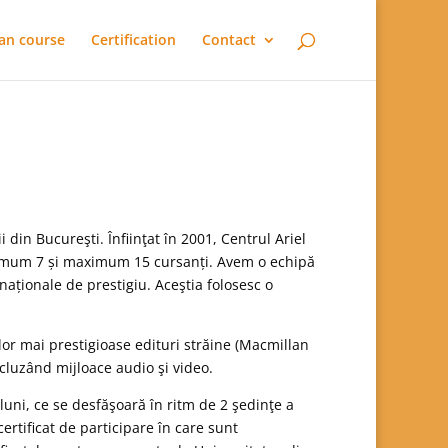
an course
Certification
Contact
 din Bucureşti. Înfiinţat în 2001, Centrul Ariel
minimum 7 și maximum 15 cursanți. Avem o echipă
rnaționale de prestigiu. Aceştia folosesc o
lor mai prestigioase edituri străine (Macmillan
cluzând mijloace audio şi video.
uni, ce se desfăşoară în ritm de 2 şedinţe a
ertificat de participare în care sunt