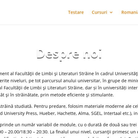
Testare
Cursuri
Romani
Despre noi
nt al Facultăţii de Limbi şi Literaturi Străine în cadrul Universităţii
ferite niveluri, pe tot parcursul anului universitar, în grupe de 
Facultăţii de Limbi şi Literaturi Străine, dar și în universități inte
t şi în străinătate, prin metode eficiente şi stimulante.
 străină studiată. Pentru predare, folosim materiale moderne ale ce
University Press, Hueber, Hachette, Alma, SGEL, Intertaal etc.), in
uprinde un număr variabil de module, cu o durată de două sau trei l
0 – 20.00/18:30 – 20:30. La finalul unui nivel, cursanţii primesc un c