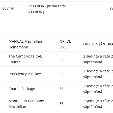
1230 RON [prima rată:
36 ORE
C
600 RON]
MANUAL Macmillan
NR. DE
FRECVENŢĂ/DUR
Heinemann
ORE
The Cambridge CAE
2 şedinţe a câte 2
36
Course
săptămână
2 şedinţe a câte 2
Proficiency Passkey
36
săptămână
2 şedinţe a câte 2
Course Package
36
săptămână
Manual “In Company”,
2 şedinţe a câte 2
36
Macmillan
săptămână