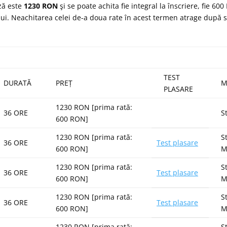
ză este
1230 RON
şi se poate achita fie integral la înscriere, fie 6
i. Neachitarea celei de-a doua rate în acest termen atrage după si
TEST
DURATĂ
PREȚ
M
PLASARE
1230 RON [prima rată:
36 ORE
S
600 RON]
1230 RON [prima rată:
S
36 ORE
Test plasare
600 RON]
M
1230 RON [prima rată:
S
36 ORE
Test plasare
600 RON]
M
1230 RON [prima rată:
S
36 ORE
Test plasare
600 RON]
M
1230 RON [prima rată:
S