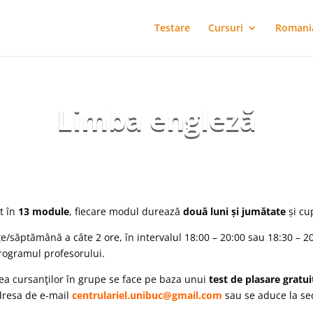
Testare
Cursuri
Romani
Limba engleză
t în
13 module
, fiecare modul durează
două luni și jumătate
și c
e/săptămână a câte 2 ore, în intervalul 18:00 – 20:00 sau 18:30 – 20:3
programul profesorului.
irea cursanţilor în grupe se face pe baza unui
test de plasare gratui
adresa de e-mail
centrulariel.unibuc@gmail.com
sau se aduce la sedi