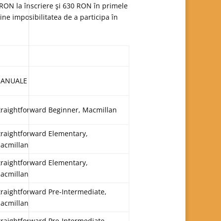
00 RON la înscriere şi 630 RON în primele
ne imposibilitatea de a participa în
ANUALE
traightforward Beginner, Macmillan
traightforward Elementary,
acmillan
traightforward Elementary,
acmillan
traightforward Pre-Intermediate,
acmillan
traightforward Pre-Intermediate,